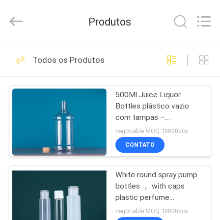
2026
YUHUAN
GAMO
Produtos
INDUSTRY
CO.,Ltd.
All
Rights
CASA
Reserved.
49
Todos os Produtos
Garrafa cosmética
PRODUTOS
vazia do
500Ml Juice Liquor
Bottles plástico vazio
pulverizador
SOBRE
com tampas –
NÓS
Recipientes de bebida -
negotiable MOQ:10000pcs
grandes para armazenar
CONTATO
sucos caseiros, água
44
EXCURSÃO
Garrafa do
White round spray pump
DA
bottles ， with caps
FÁBRICA
pulverizador do
plastic perfume
bottle,Cheap Price
negotiable MOQ:10000pcs
HDPE