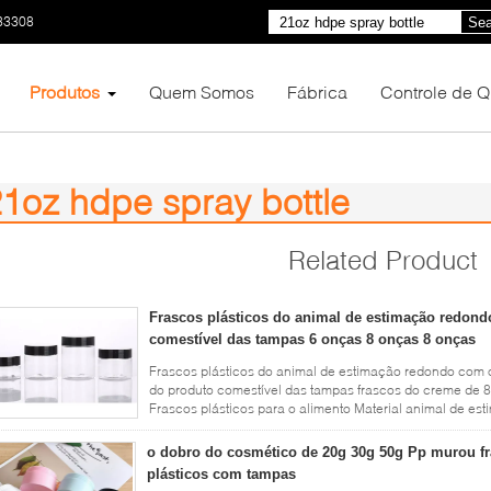
33308
Sea
Produtos
Quem Somos
Fábrica
Controle de 
1oz hdpe spray bottle
)
Related Product
Frascos plásticos do animal de estimação redon
comestível das tampas 6 onças 8 onças 8 onças
Frascos plásticos do animal de estimação redondo com o
do produto comestível das tampas frascos do creme de 
Frascos plásticos para o alimento Material animal de 
30g, 50g, 100g, 150g, ...
Leia mais
o dobro do cosmético de 20g 30g 50g Pp murou f
plásticos com tampas