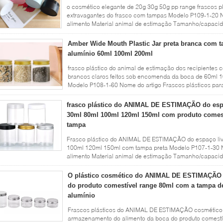
o cosmético elegante de 20g 30g 50g pp range frascos p
extravagantes do frasco com tampas Modelo P109-1-20 No
alimento Material animal de estimação Tamanho/capacid
200g/250g, 300ml, 500ml, 1000ml ou ...
Leia mais
Amber Wide Mouth Plastic Jar preta branca com 
alumínio 60ml 100ml 200ml
frasco plástico do animal de estimação dos recipientes 
brancos claros feitos sob encomenda da boca de 60ml 
Modelo P108-1-60 Nome do artigo Frascos plásticos para
Tamanho/capacidade 10g/20g, ...
Leia mais
frasco plástico do ANIMAL DE ESTIMAÇÃO do espa
30ml 80ml 100ml 120ml 150ml com produto comest
tampa
Frasco plástico do ANIMAL DE ESTIMAÇÃO do espaço liv
100ml 120ml 150ml com tampa preta Modelo P107-1-30 No
alimento Material animal de estimação Tamanho/capacid
200g/250g, 300ml, 500ml, 1000ml ou ...
Leia mais
O plástico cosmético do ANIMAL DE ESTIMAÇÃO 
do produto comestível range 80ml com a tampa de
alumínio
Frascos plásticos do ANIMAL DE ESTIMAÇÃO cosmético la
armazenamento do alimento da boca do produto comestív