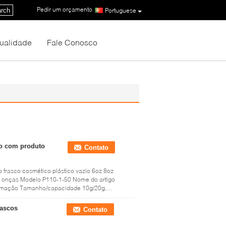
Pedir um orçamento
|
rch
Portuguese
Qualidade
Fale Conosco
do com produto
Contato
 frasco cosmético plástico vazio 6oz 8oz
8 onças Modelo P110-1-50 Nome do artigo
estimação Tamanho/capacidade 10g/20g,
rascos
Contato