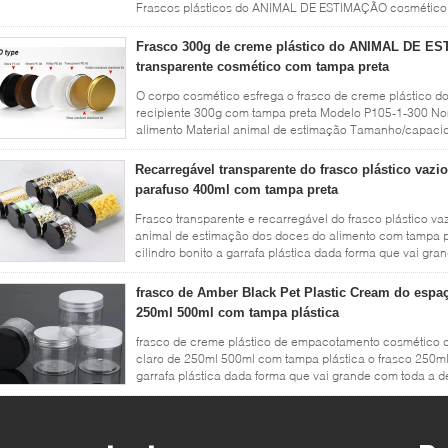
Frascos plásticos do ANIMAL DE ESTIMAÇÃO cosmético 
alimento da boca com a tampa ...
Leia mais
Frasco 300g de creme plástico do ANIMAL DE E
transparente cosmético com tampa preta
O corpo cosmético esfrega o frasco de creme plástico
recipiente 300g com tampa preta Modelo P105-1-300 Nom
alimento Material animal de estimação Tamanho/capacid
200g/250g, 300ml, 500ml, ...
Leia mais
Recarregável transparente do frasco plástico vazi
parafuso 400ml com tampa preta
Frasco transparente e recarregável do frasco plástico v
animal de estimação dos doces do alimento com tampa p
cilindro bonito a garrafa plástica dada forma que vai gr
★Plastic é feito de pl...
Leia mais
frasco de Amber Black Pet Plastic Cream do espaç
250ml 500ml com tampa plástica
frasco de creme plástico de empacotamento cosmético 
claro de 250ml 500ml com tampa plástica o frasco 250ml 
garrafa plástica dada forma que vai grande com toda a de
plástico, resistente de ...
Leia mais