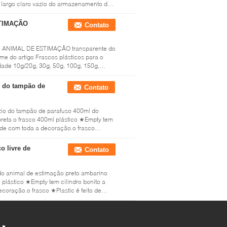
largo claro vazio do armazenamento do
STIMAÇÃO
Contato
 do ANIMAL DE ESTIMAÇÃO transparente do
e do artigo Frascos plásticos para o
ade 10g/20g, 30g, 50g, 100g, 150g,
o do tampão de
Contato
azio do tampão de parafuso 400ml do
reta o frasco 400ml plástico ★Empty tem
ande com toda a decoração.o frasco
o livre de
Contato
do animal de estimação preto ambarino
plástico ★Empty tem cilindro bonito a
coração.o frasco ★Plastic é feito de