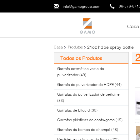
86-576-871
info@gamogroup.com
Casa
21oz hdpe spray bottle
Casa
Produtos
2
Todos os Produtos
(0
Garrafa cosmética vazia do
pulverizador
(49)
Garrafa do pulverizador do HDPE
(44)
Garrafas do pulverizador de perfume
(33)
Garrafas de Eliquid
(30)
Garrafas plásticas do conta-gotas
(15)
Garrafas da bomba do champô
(48)
Recipientes plásticos do frasco
(22)