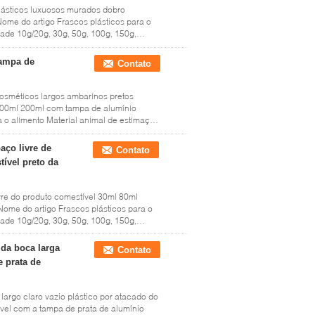
lásticos luxuosos murados dobro
me do artigo Frascos plásticos para o
ade 10g/20g, 30g, 50g, 100g, 150g,
tampa de
Contato
cosméticos largos ambarinos pretos
100ml 200ml com tampa de alumínio
 o alimento Material animal de estimação
ço livre de
Contato
ível preto da
re do produto comestível 30ml 80ml
me do artigo Frascos plásticos para o
ade 10g/20g, 30g, 50g, 100g, 150g,
da boca larga
Contato
 prata de
rgo claro vazio plástico por atacado do
el com a tampa de prata de alumínio