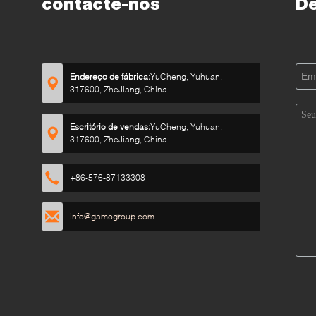
contacte-nos
D
Endereço de fábrica:
YuCheng, Yuhuan,
317600, ZheJiang, China
Escritório de vendas:
YuCheng, Yuhuan,
317600, ZheJiang, China
+86-576-87133308
info@gamogroup.com